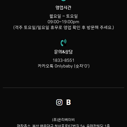
영업시간
월요일 ~ 토요일
09:00~19:00pm
(격주 토요일/일요일 휴무로 영업 확인 후 방문해 주세요.)
문의&상담
1833-8551
카카오톡 0nlybaby (숫자'0')
(주)온리베이비
매장주소. 부산 해운대구 청사포로67번길 54,
유레카빌딩 1층