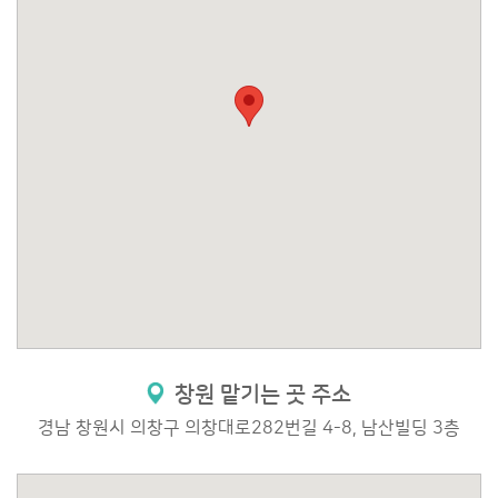
창원 맡기는 곳 주소
경남 창원시 의창구 의창대로282번길 4-8, 남산빌딩 3층